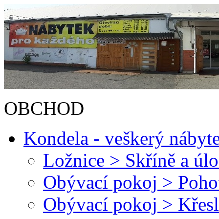
OBCHOD
Kondela - veškerý nábyt
Ložnice > Skříně a úl
Obývací pokoj > Poh
Obývací pokoj > Křesl