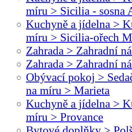
míru > Sicilia - sosna
Kuchyně a jídelna > 
míru > Sicilia-ořech M
Zahrada > Zahradní náb
Zahrada > Zahradní ná
Obývací pokoj > Sedač
na míru > Marieta
Kuchyně a jídelna > 
míru > Provance
Bytové doplňky > Polš