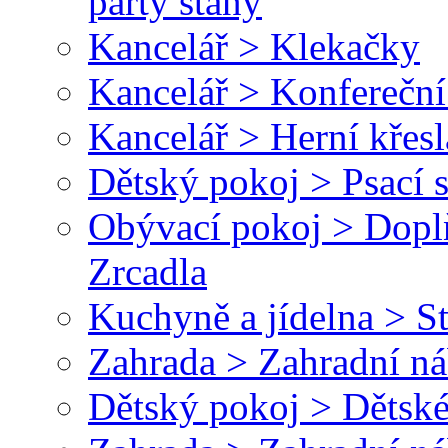
párty stany
Kancelář > Klekačky
Kancelář > Konfereční
Kancelář > Herní křesl
Dětský pokoj > Psací 
Obývací pokoj > Dopl
Zrcadla
Kuchyně a jídelna > St
Zahrada > Zahradní ná
Dětský pokoj > Dětské