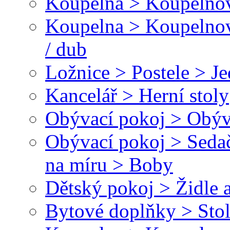
Koupelna > Koupelnov
Koupelna > Koupelnov
/ dub
Ložnice > Postele > J
Kancelář > Herní stoly
Obývací pokoj > Obýva
Obývací pokoj > Sedač
na míru > Boby
Dětský pokoj > Židle a
Bytové doplňky > Sto