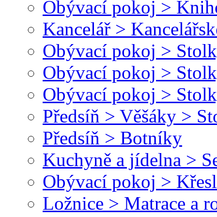
Obývací pokoj > Kni
Kancelář > Kancelářsk
Obývací pokoj > Stolk
Obývací pokoj > Stolk
Obývací pokoj > Stolk
Předsíň > Věšáky > St
Předsíň > Botníky
Kuchyně a jídelna > Se
Obývací pokoj > Křesl
Ložnice > Matrace a r