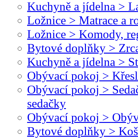
Kuchyně a jídelna > L
Ložnice > Matrace a r
Ložnice > Komody, reg
Bytové doplňky > Zrc
Kuchyně a jídelna > St
Obývací pokoj > Křesl
Obývací pokoj > Seda
sedačky
Obývací pokoj > Obýv
Bytové doplňky > Koš