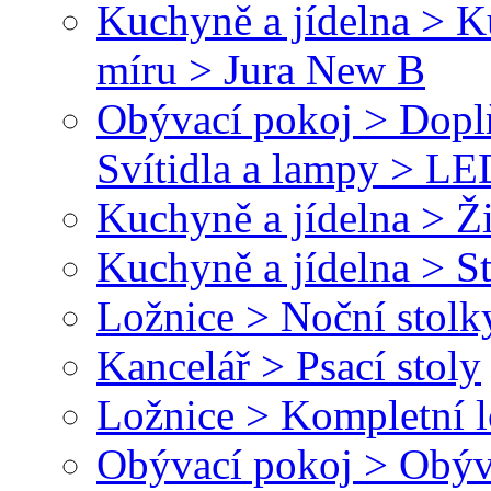
Kuchyně a jídelna > 
míru > Jura New B
Obývací pokoj > Dopl
Svítidla a lampy > LED
Kuchyně a jídelna > Ž
Kuchyně a jídelna > St
Ložnice > Noční stolk
Kancelář > Psací stoly
Ložnice > Kompletní l
Obývací pokoj > Obýv