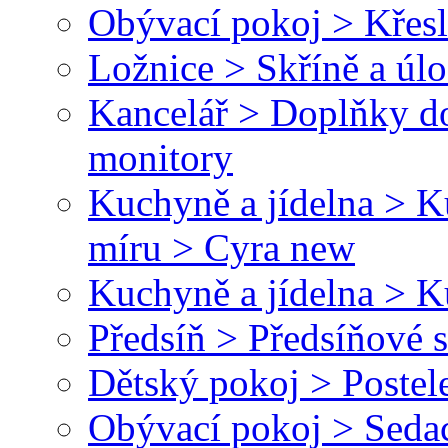
Obývací pokoj > Křesl
Ložnice > Skříně a úl
Kancelář > Doplňky do
monitory
Kuchyně a jídelna > 
míru > Cyra new
Kuchyně a jídelna > 
Předsíň > Předsíňové 
Dětský pokoj > Postel
Obývací pokoj > Seda