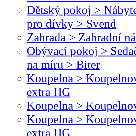
Dětský pokoj > Nábyte
pro dívky > Svend
Zahrada > Zahradní ná
Obývací pokoj > Sedač
na míru > Biter
Koupelna > Koupelnové
extra HG
Koupelna > Koupelnov
Koupelna > Koupelnové
extra HG