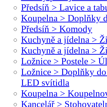
Předsíň > Lavice a tab
Koupelna > Doplňky d
Předsíň > Komody
Kuchyně a jídelna > Ži
Kuchyně a jídelna > Ž
Ložnice > Postele > Ú
Ložnice > Doplňky do 
LED svítidla
Koupelna > Koupelnové
Kancelář > Stohovateln