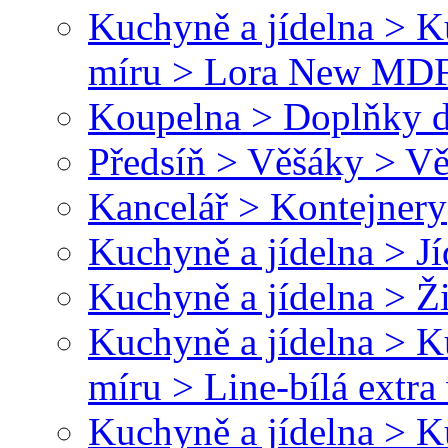
Kuchyně a jídelna > 
míru > Lora New MD
Koupelna > Doplňky d
Předsíň > Věšáky > Vě
Kancelář > Kontejnery
Kuchyně a jídelna > Jí
Kuchyně a jídelna > Ž
Kuchyně a jídelna > 
míru > Line-bílá extr
Kuchyně a jídelna > 