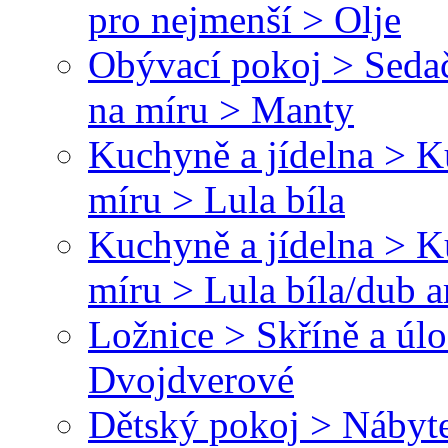
pro nejmenší > Olje
Obývací pokoj > Sedač
na míru > Manty
Kuchyně a jídelna > 
míru > Lula bíla
Kuchyně a jídelna > 
míru > Lula bíla/dub a
Ložnice > Skříně a úl
Dvojdverové
Dětský pokoj > Nábyte