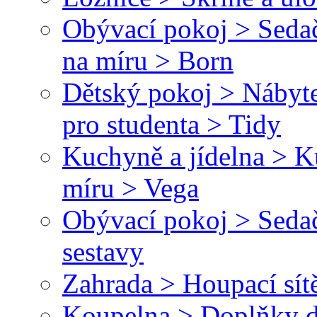
Obývací pokoj > Sedač
na míru > Born
Dětský pokoj > Nábyte
pro studenta > Tidy
Kuchyně a jídelna > 
míru > Vega
Obývací pokoj > Sedač
sestavy
Zahrada > Houpací sít
Koupelna > Doplňky d