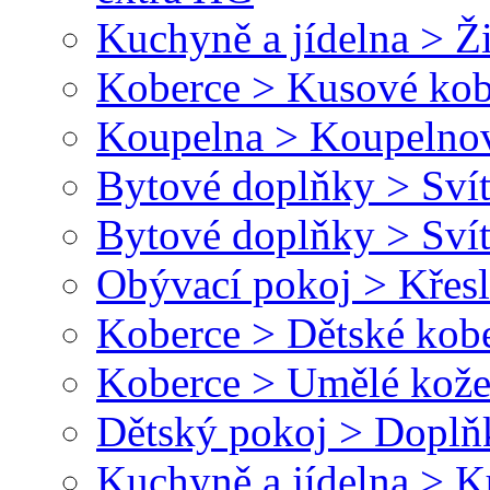
Kuchyně a jídelna > Ži
Koberce > Kusové kob
Koupelna > Koupelnov
Bytové doplňky > Svít
Bytové doplňky > Svít
Obývací pokoj > Křesl
Koberce > Dětské kob
Koberce > Umělé kože
Dětský pokoj > Doplň
Kuchyně a jídelna > 