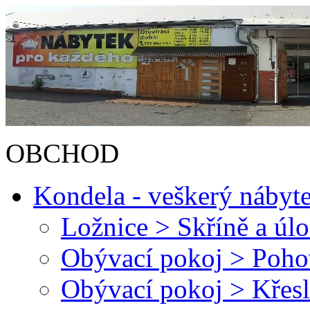
OBCHOD
Kondela - veškerý nábyt
Ložnice > Skříně a úl
Obývací pokoj > Poh
Obývací pokoj > Křesl