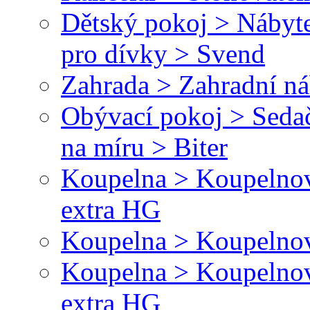
Dětský pokoj > Nábyte
pro dívky > Svend
Zahrada > Zahradní ná
Obývací pokoj > Sedač
na míru > Biter
Koupelna > Koupelnové
extra HG
Koupelna > Koupelnov
Koupelna > Koupelnové
extra HG