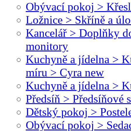
Obývací pokoj > Křesl
Ložnice > Skříně a úl
Kancelář > Doplňky do
monitory
Kuchyně a jídelna > 
míru > Cyra new
Kuchyně a jídelna > 
Předsíň > Předsíňové 
Dětský pokoj > Postel
Obývací pokoj > Seda