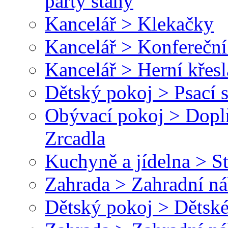
párty stany
Kancelář > Klekačky
Kancelář > Konfereční
Kancelář > Herní křesl
Dětský pokoj > Psací 
Obývací pokoj > Dopl
Zrcadla
Kuchyně a jídelna > St
Zahrada > Zahradní ná
Dětský pokoj > Dětské