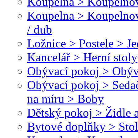
Koupelna > Koupelnov
Koupelna > Koupelnov
/ dub
Ložnice > Postele > J
Kancelář > Herní stoly
Obývací pokoj > Obýva
Obývací pokoj > Sedač
na míru > Boby
Dětský pokoj > Židle a
Bytové doplňky > Sto