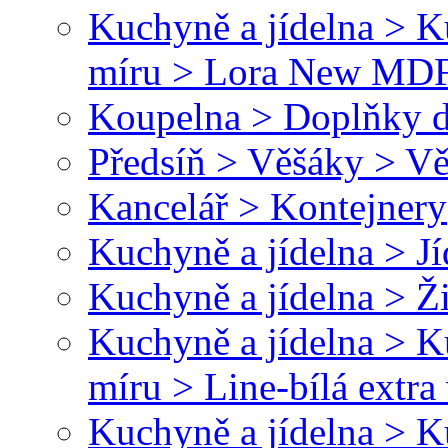
Kuchyně a jídelna > 
míru > Lora New MD
Koupelna > Doplňky d
Předsíň > Věšáky > Vě
Kancelář > Kontejnery
Kuchyně a jídelna > Jí
Kuchyně a jídelna > Ž
Kuchyně a jídelna > 
míru > Line-bílá extr
Kuchyně a jídelna > 