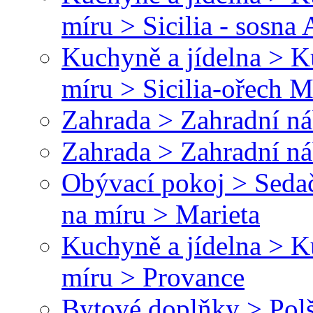
míru > Sicilia - sosna
Kuchyně a jídelna > 
míru > Sicilia-ořech M
Zahrada > Zahradní náb
Zahrada > Zahradní ná
Obývací pokoj > Sedač
na míru > Marieta
Kuchyně a jídelna > 
míru > Provance
Bytové doplňky > Polš