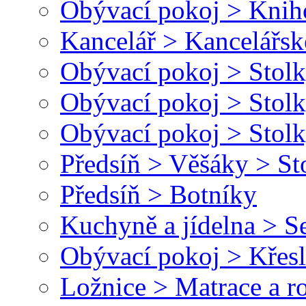
Obývací pokoj > Kni
Kancelář > Kancelářsk
Obývací pokoj > Stolk
Obývací pokoj > Stolk
Obývací pokoj > Stolk
Předsíň > Věšáky > St
Předsíň > Botníky
Kuchyně a jídelna > Se
Obývací pokoj > Křesl
Ložnice > Matrace a r