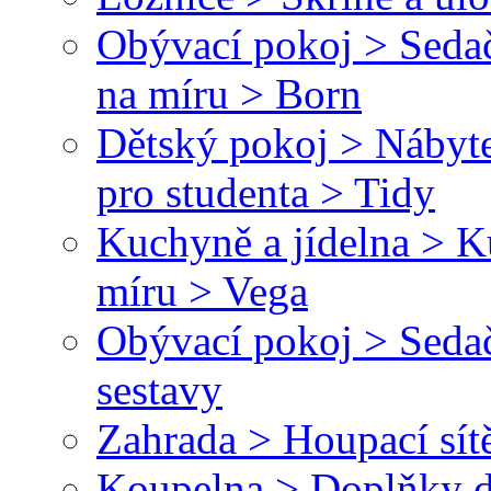
Obývací pokoj > Sedač
na míru > Born
Dětský pokoj > Nábyte
pro studenta > Tidy
Kuchyně a jídelna > 
míru > Vega
Obývací pokoj > Sedač
sestavy
Zahrada > Houpací sít
Koupelna > Doplňky d