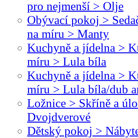
pro nejmenší > Olje
Obývací pokoj > Sedač
na míru > Manty
Kuchyně a jídelna > 
míru > Lula bíla
Kuchyně a jídelna > 
míru > Lula bíla/dub a
Ložnice > Skříně a úl
Dvojdverové
Dětský pokoj > Nábyte