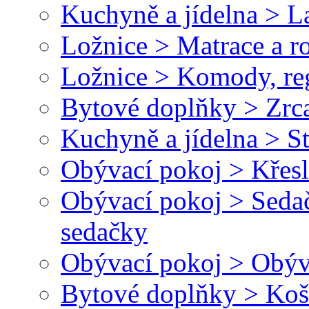
Kuchyně a jídelna > L
Ložnice > Matrace a r
Ložnice > Komody, reg
Bytové doplňky > Zrc
Kuchyně a jídelna > St
Obývací pokoj > Křesl
Obývací pokoj > Seda
sedačky
Obývací pokoj > Obýv
Bytové doplňky > Koš