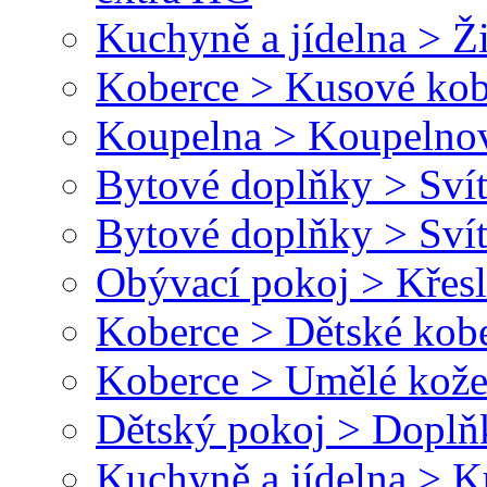
Kuchyně a jídelna > Ži
Koberce > Kusové kob
Koupelna > Koupelnov
Bytové doplňky > Svít
Bytové doplňky > Svít
Obývací pokoj > Křesl
Koberce > Dětské kob
Koberce > Umělé kože
Dětský pokoj > Doplň
Kuchyně a jídelna > 