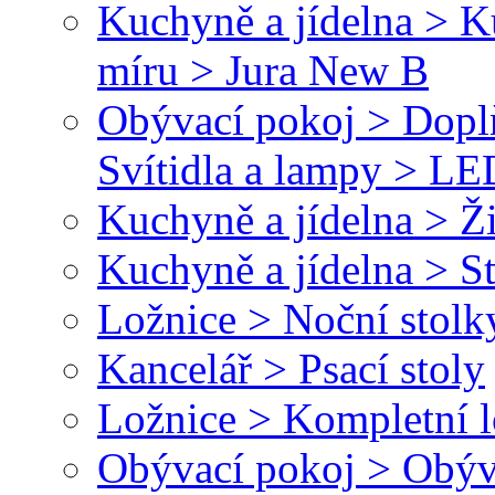
Kuchyně a jídelna > 
míru > Jura New B
Obývací pokoj > Dopl
Svítidla a lampy > LED
Kuchyně a jídelna > Ž
Kuchyně a jídelna > St
Ložnice > Noční stolk
Kancelář > Psací stoly
Ložnice > Kompletní l
Obývací pokoj > Obýv