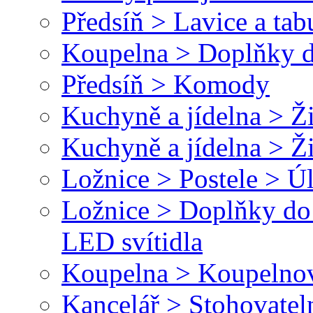
Předsíň > Lavice a tab
Koupelna > Doplňky d
Předsíň > Komody
Kuchyně a jídelna > Ži
Kuchyně a jídelna > Ž
Ložnice > Postele > Ú
Ložnice > Doplňky do 
LED svítidla
Koupelna > Koupelnové
Kancelář > Stohovateln