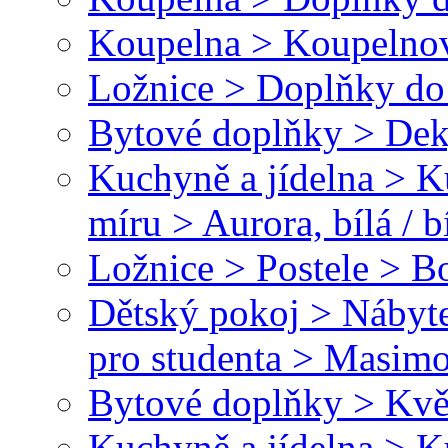
Koupelna > Koupelnov
Ložnice > Doplňky do 
Bytové doplňky > Dek
Kuchyně a jídelna > 
míru > Aurora, bílá / b
Ložnice > Postele > B
Dětský pokoj > Nábyte
pro studenta > Masim
Bytové doplňky > Kvě
Kuchyně a jídelna > 