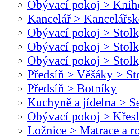
Obývací pokoj > Kni
Kancelář > Kancelářsk
Obývací pokoj > Stolk
Obývací pokoj > Stolk
Obývací pokoj > Stolk
Předsíň > Věšáky > St
Předsíň > Botníky
Kuchyně a jídelna > Se
Obývací pokoj > Křesl
Ložnice > Matrace a r