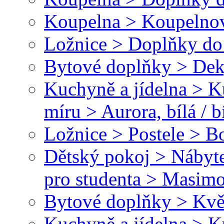
Koupelna > Koupelnov
Ložnice > Doplňky do 
Bytové doplňky > Dek
Kuchyně a jídelna > 
míru > Aurora, bílá / b
Ložnice > Postele > B
Dětský pokoj > Nábyte
pro studenta > Masim
Bytové doplňky > Kvě
Kuchyně a jídelna > 