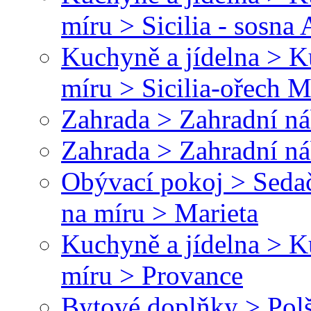
míru > Sicilia - sosna
Kuchyně a jídelna > 
míru > Sicilia-ořech M
Zahrada > Zahradní náb
Zahrada > Zahradní ná
Obývací pokoj > Sedač
na míru > Marieta
Kuchyně a jídelna > 
míru > Provance
Bytové doplňky > Polš