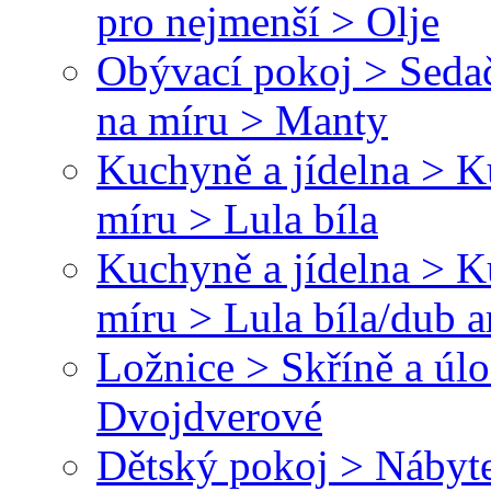
pro nejmenší > Olje
Obývací pokoj > Sedač
na míru > Manty
Kuchyně a jídelna > 
míru > Lula bíla
Kuchyně a jídelna > 
míru > Lula bíla/dub a
Ložnice > Skříně a úl
Dvojdverové
Dětský pokoj > Nábyte