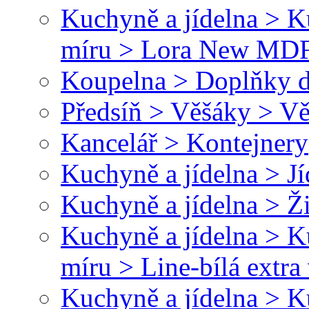
Kuchyně a jídelna > 
míru > Lora New MD
Koupelna > Doplňky d
Předsíň > Věšáky > Vě
Kancelář > Kontejnery
Kuchyně a jídelna > Jí
Kuchyně a jídelna > Ž
Kuchyně a jídelna > 
míru > Line-bílá extr
Kuchyně a jídelna > 