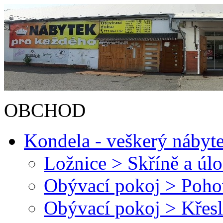
OBCHOD
Kondela - veškerý nábyt
Ložnice > Skříně a úl
Obývací pokoj > Poh
Obývací pokoj > Křesl