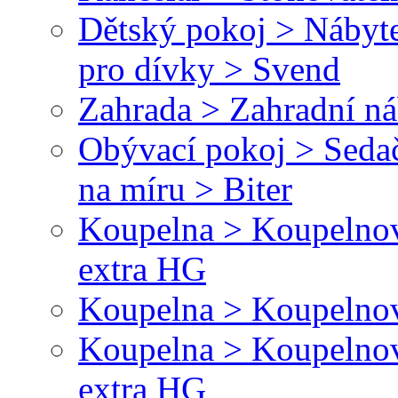
Dětský pokoj > Nábyte
pro dívky > Svend
Zahrada > Zahradní ná
Obývací pokoj > Sedač
na míru > Biter
Koupelna > Koupelnové
extra HG
Koupelna > Koupelnov
Koupelna > Koupelnové
extra HG