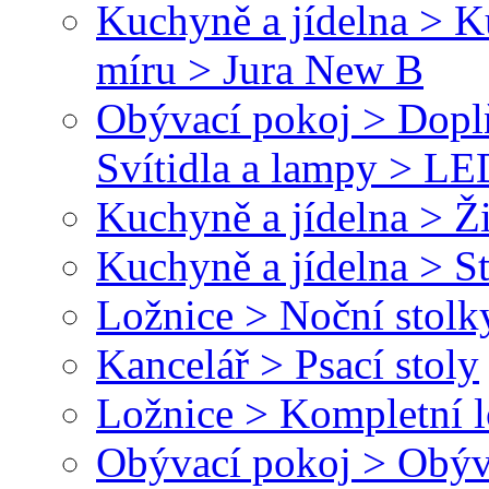
Kuchyně a jídelna > 
míru > Jura New B
Obývací pokoj > Dopl
Svítidla a lampy > LED
Kuchyně a jídelna > Ž
Kuchyně a jídelna > St
Ložnice > Noční stolk
Kancelář > Psací stoly
Ložnice > Kompletní l
Obývací pokoj > Obýv