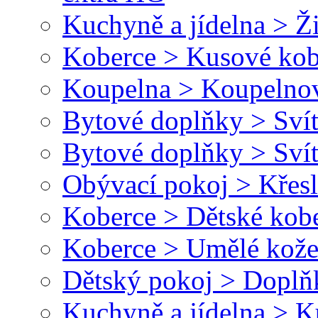
Kuchyně a jídelna > Ži
Koberce > Kusové kob
Koupelna > Koupelnov
Bytové doplňky > Svít
Bytové doplňky > Svít
Obývací pokoj > Křesl
Koberce > Dětské kob
Koberce > Umělé kože
Dětský pokoj > Doplň
Kuchyně a jídelna > 