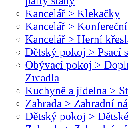
párty stany
Kancelář > Klekačky
Kancelář > Konfereční
Kancelář > Herní křesl
Dětský pokoj > Psací 
Obývací pokoj > Dopl
Zrcadla
Kuchyně a jídelna > St
Zahrada > Zahradní ná
Dětský pokoj > Dětské