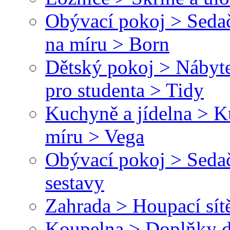
Obývací pokoj > Sedač
na míru > Born
Dětský pokoj > Nábyte
pro studenta > Tidy
Kuchyně a jídelna > 
míru > Vega
Obývací pokoj > Sedač
sestavy
Zahrada > Houpací sít
Koupelna > Doplňky d