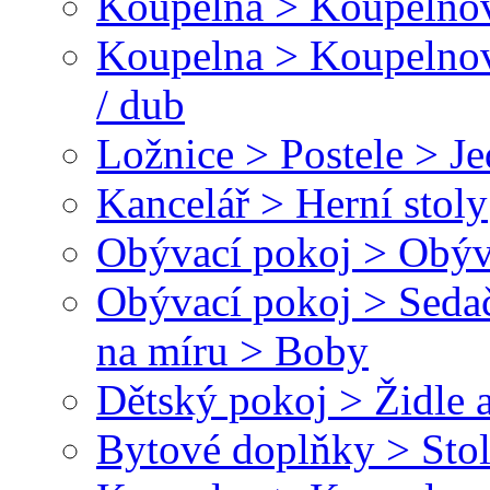
Koupelna > Koupelnov
Koupelna > Koupelnov
/ dub
Ložnice > Postele > J
Kancelář > Herní stoly
Obývací pokoj > Obýva
Obývací pokoj > Sedač
na míru > Boby
Dětský pokoj > Židle a
Bytové doplňky > Sto