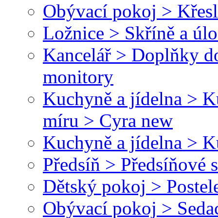
Obývací pokoj > Křesl
Ložnice > Skříně a úl
Kancelář > Doplňky do
monitory
Kuchyně a jídelna > 
míru > Cyra new
Kuchyně a jídelna > 
Předsíň > Předsíňové 
Dětský pokoj > Postel
Obývací pokoj > Seda