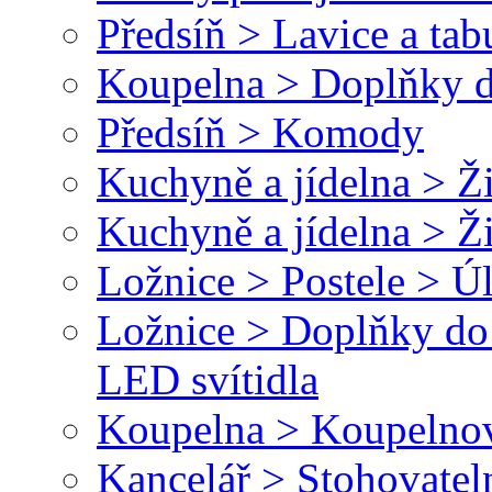
Předsíň > Lavice a tab
Koupelna > Doplňky d
Předsíň > Komody
Kuchyně a jídelna > Ži
Kuchyně a jídelna > Ž
Ložnice > Postele > Ú
Ložnice > Doplňky do 
LED svítidla
Koupelna > Koupelnové
Kancelář > Stohovateln