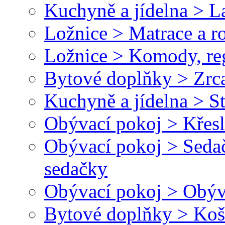
Kuchyně a jídelna > L
Ložnice > Matrace a r
Ložnice > Komody, reg
Bytové doplňky > Zrc
Kuchyně a jídelna > St
Obývací pokoj > Křesl
Obývací pokoj > Seda
sedačky
Obývací pokoj > Obýv
Bytové doplňky > Koš