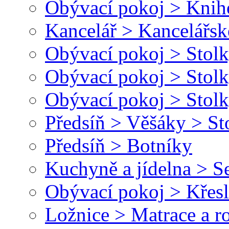
Obývací pokoj > Kni
Kancelář > Kancelářsk
Obývací pokoj > Stolk
Obývací pokoj > Stolk
Obývací pokoj > Stolk
Předsíň > Věšáky > St
Předsíň > Botníky
Kuchyně a jídelna > Se
Obývací pokoj > Křesl
Ložnice > Matrace a r