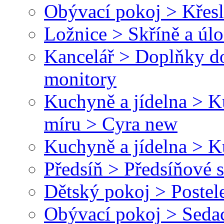
Obývací pokoj > Křesl
Ložnice > Skříně a úl
Kancelář > Doplňky do
monitory
Kuchyně a jídelna > 
míru > Cyra new
Kuchyně a jídelna > 
Předsíň > Předsíňové 
Dětský pokoj > Postel
Obývací pokoj > Seda