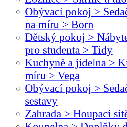
Obývací pokoj > Sedač
na míru > Born
Dětský pokoj > Nábyte
pro studenta > Tidy
Kuchyně a jídelna > 
míru > Vega
Obývací pokoj > Sedač
sestavy
Zahrada > Houpací sít
Koupelna > Doplňky d