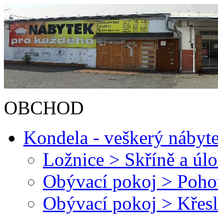
OBCHOD
Kondela - veškerý nábyt
Ložnice > Skříně a úl
Obývací pokoj > Poh
Obývací pokoj > Křesl