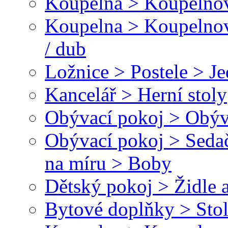
Koupelna > Koupelnov
Koupelna > Koupelnov
/ dub
Ložnice > Postele > J
Kancelář > Herní stoly
Obývací pokoj > Obýva
Obývací pokoj > Sedač
na míru > Boby
Dětský pokoj > Židle a
Bytové doplňky > Sto