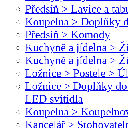
Předsíň > Lavice a tab
Koupelna > Doplňky d
Předsíň > Komody
Kuchyně a jídelna > Ži
Kuchyně a jídelna > Ž
Ložnice > Postele > Ú
Ložnice > Doplňky do 
LED svítidla
Koupelna > Koupelnové
Kancelář > Stohovateln