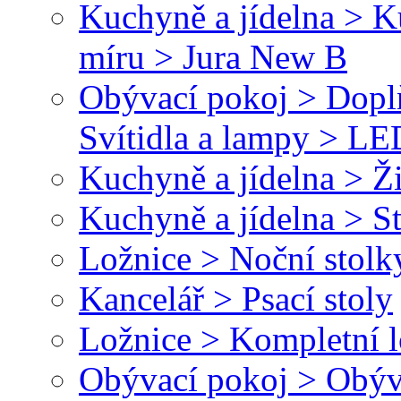
Kuchyně a jídelna > 
míru > Jura New B
Obývací pokoj > Dopl
Svítidla a lampy > LED
Kuchyně a jídelna > Ž
Kuchyně a jídelna > St
Ložnice > Noční stolk
Kancelář > Psací stoly
Ložnice > Kompletní l
Obývací pokoj > Obýv