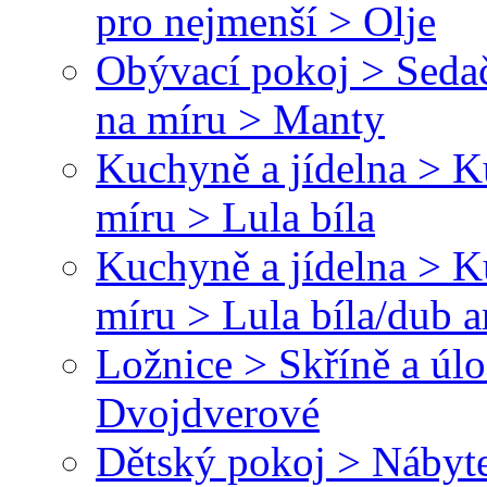
pro nejmenší > Olje
Obývací pokoj > Sedač
na míru > Manty
Kuchyně a jídelna > 
míru > Lula bíla
Kuchyně a jídelna > 
míru > Lula bíla/dub a
Ložnice > Skříně a úl
Dvojdverové
Dětský pokoj > Nábyte