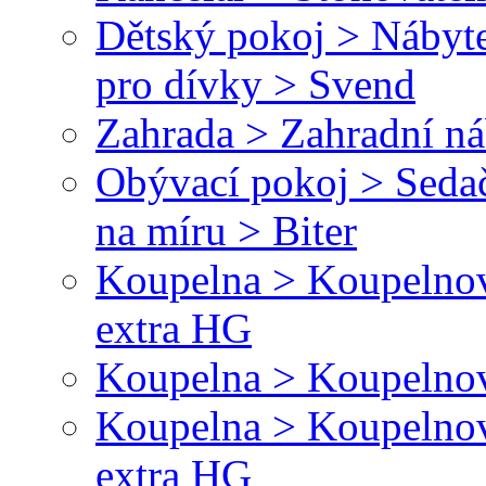
Dětský pokoj > Nábyte
pro dívky > Svend
Zahrada > Zahradní ná
Obývací pokoj > Sedač
na míru > Biter
Koupelna > Koupelnové
extra HG
Koupelna > Koupelnov
Koupelna > Koupelnové
extra HG