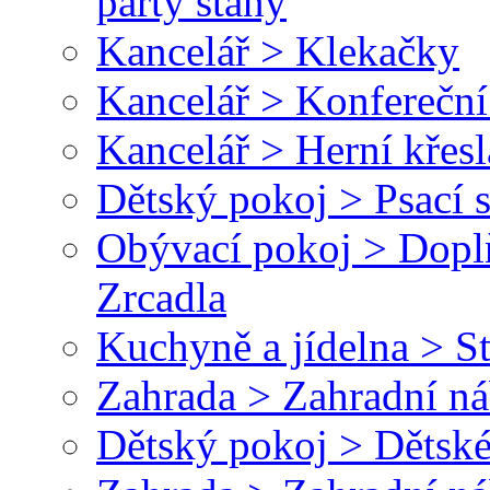
párty stany
Kancelář > Klekačky
Kancelář > Konfereční
Kancelář > Herní křesl
Dětský pokoj > Psací 
Obývací pokoj > Dopl
Zrcadla
Kuchyně a jídelna > St
Zahrada > Zahradní ná
Dětský pokoj > Dětské