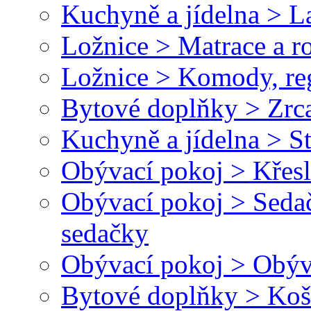
Kuchyně a jídelna > L
Ložnice > Matrace a r
Ložnice > Komody, reg
Bytové doplňky > Zrc
Kuchyně a jídelna > St
Obývací pokoj > Křesl
Obývací pokoj > Seda
sedačky
Obývací pokoj > Obýv
Bytové doplňky > Koš