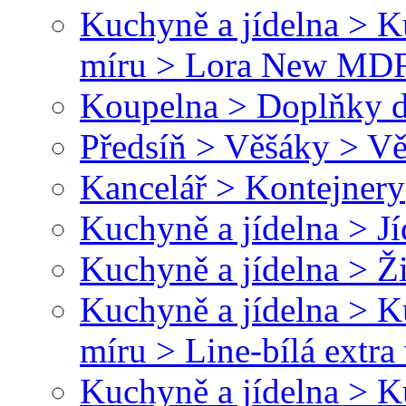
Kuchyně a jídelna > 
míru > Lora New MD
Koupelna > Doplňky d
Předsíň > Věšáky > Vě
Kancelář > Kontejnery
Kuchyně a jídelna > Jí
Kuchyně a jídelna > Ž
Kuchyně a jídelna > 
míru > Line-bílá extr
Kuchyně a jídelna > 