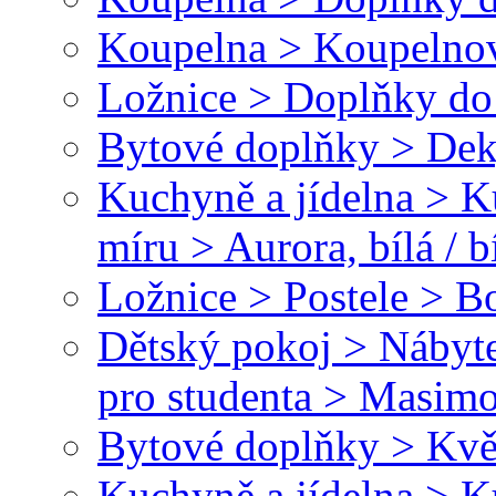
Koupelna > Koupelnov
Ložnice > Doplňky do 
Bytové doplňky > Dek
Kuchyně a jídelna > 
míru > Aurora, bílá / b
Ložnice > Postele > B
Dětský pokoj > Nábyte
pro studenta > Masim
Bytové doplňky > Kvě
Kuchyně a jídelna > 