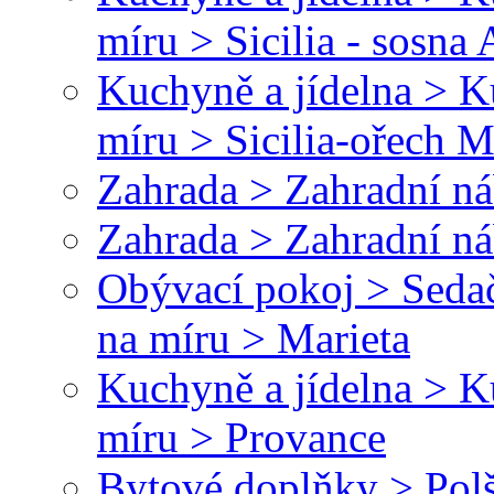
míru > Sicilia - sosna
Kuchyně a jídelna > 
míru > Sicilia-ořech M
Zahrada > Zahradní náb
Zahrada > Zahradní ná
Obývací pokoj > Sedač
na míru > Marieta
Kuchyně a jídelna > 
míru > Provance
Bytové doplňky > Polš